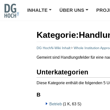
INHALTE
ÜBER UNS
PROJ
Kategorie
:
Handlu
DG HochN-Wiki Inhalt
Whole Institution Appr
Wechseln zu:
Navigation
,
Suche
Gemeint sind Handlungsfelder für eine na
Unterkategorien
Diese Kategorie enthält die folgenden 5 U
B
Betrieb
(1 K, 63 S)