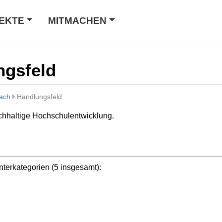
EKTE
MITMACHEN
ngsfeld
oach
Handlungsfeld
chhaltige Hochschulentwicklung.
nterkategorien (5 insgesamt):