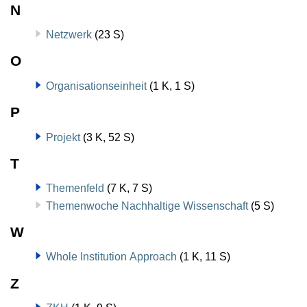
N
Netzwerk
(23 S)
O
Organisationseinheit
(1 K, 1 S)
P
Projekt
(3 K, 52 S)
T
Themenfeld
(7 K, 7 S)
Themenwoche Nachhaltige Wissenschaft
(5 S)
W
Whole Institution Approach
(1 K, 11 S)
Z