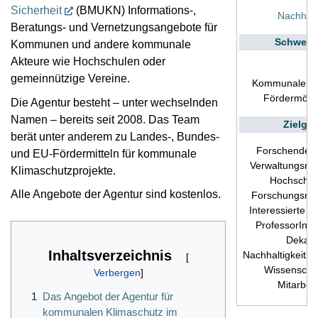
Sicherheit
(BMUKN) Informations-,
Nachhalt
Beratungs- und Vernetzungsangebote für
Schwerp
Kommunen und andere kommunale
Akteure wie Hochschulen oder
gemeinnützige Vereine.
Kommunaler K
Fördermögli
Die Agentur besteht – unter wechselnden
Namen – bereits seit 2008. Das Team
Zielgr
berät unter anderem zu Landes-, Bundes-
Forschende, 
und EU-Fördermitteln für kommunale
Verwaltungsmit
Klimaschutzprojekte.
Hochschull
Alle Angebote der Agentur sind kostenlos.
Forschungsma
Interessierte Öf
ProfessorIn, 
Dekan(
Inhaltsverzeichnis
Nachhaltigkeitsb
Wissenschaf
Mitarbeit
1
Das Angebot der Agentur für
kommunalen Klimaschutz im