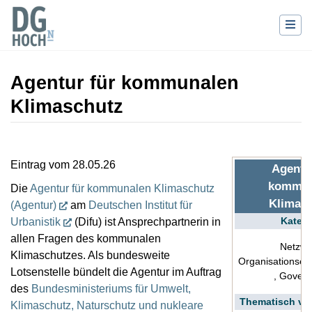
Agentur für kommunalen
Klimaschutz
Wechseln zu:
Navigation
,
Suche
Eintrag vom 28.05.26
Agentu
kommun
Die
Agentur für kommunalen Klimaschutz
Klimas
(Agentur)
am
Deutschen Institut für
Katego
Urbanistik
(Difu) ist Ansprechpartnerin in
allen Fragen des kommunalen
Netzwe
Klimaschutzes. Als bundesweite
Organisationsein
Lotsenstelle bündelt die Agentur im Auftrag
, Gover
des
Bundesministeriums für Umwelt,
Thematisch ve
Klimaschutz, Naturschutz und nukleare