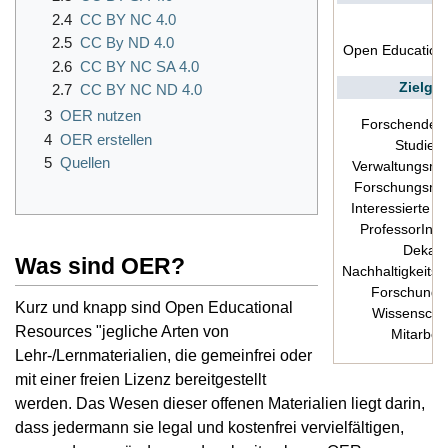
2.4
CC BY NC 4.0
2.5
CC By ND 4.0
Open Education
2.6
CC BY NC SA 4.0
Zielgr
2.7
CC BY NC ND 4.0
3
OER nutzen
Forschende, 
4
OER erstellen
Studier
5
Quellen
Verwaltungsmit
Forschungsma
Interessierte Öf
ProfessorIn, 
Dekan(
Was sind OER?
Nachhaltigkeitsb
Forschungsf
Kurz und knapp sind Open Educational
Wissenschaf
Resources "jegliche Arten von
Mitarbeit
Lehr-/Lernmaterialien, die gemeinfrei oder
mit einer freien Lizenz bereitgestellt
werden. Das Wesen dieser offenen Materialien liegt darin,
dass jedermann sie legal und kostenfrei vervielfältigen,