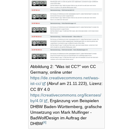
Abbildung 2: "Was ist CC?" von CC
Germany, online unter
https://de.creativecommons.net/was-
ist-cc/
(Abruf am 21.11.223), Lizenz:
CC BY 4.0
https://creativecommons.org/licenses/
by/4.0/
, Ergänzung von Beispielen
DHBW Baden-Württemberg, grafische
Umsetzung von Mark Mulfinger -
BadWolfDesign im Auftrag der
[
4
]
DHBW