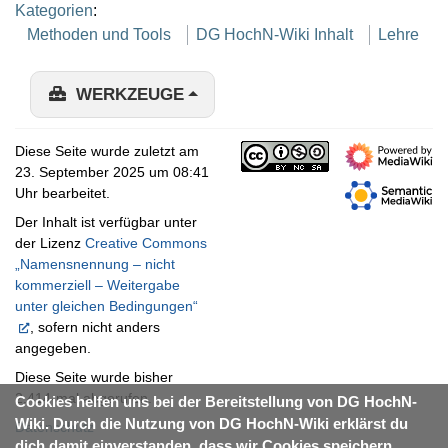
Kategorien
:
Methoden und Tools
DG HochN-Wiki Inhalt
Lehre
WERKZEUGE
Diese Seite wurde zuletzt am
23. September 2025 um 08:41
Uhr bearbeitet.
Der Inhalt ist verfügbar unter
der Lizenz
Creative Commons
„Namensnennung – nicht
kommerziell – Weitergabe
unter gleichen Bedingungen“
, sofern nicht anders
angegeben.
Diese Seite wurde bisher
2.414-mal abgerufen.
Cookies helfen uns bei der Bereitstellung von DG HochN-
Wiki. Durch die Nutzung von DG HochN-Wiki erklärst du
Datenschutz
dich damit einverstanden, dass wir Cookies speichern.