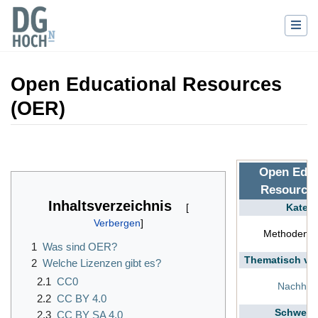
Open Educational Resources
(OER)
Wechseln zu:
Navigation
,
Suche
Open Educ
Resource
Inhaltsverzeichnis
Katego
Methoden u
1
Was sind OER?
Thematisch ve
2
Welche Lizenzen gibt es?
2.1
CC0
Nachhalt
2.2
CC BY 4.0
Schwerp
2.3
CC BY SA 4.0