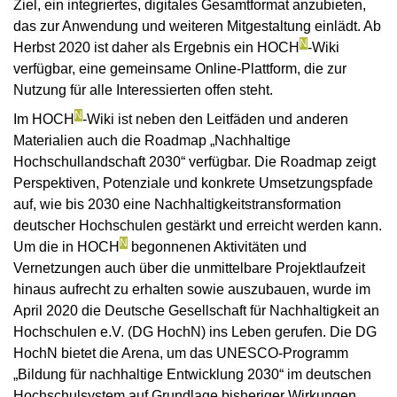
Ziel, ein integriertes, digitales Gesamtformat anzubieten,
das zur Anwendung und weiteren Mitgestaltung einlädt. Ab
N
Herbst 2020 ist daher als Ergebnis ein HOCH
-Wiki
verfügbar, eine gemeinsame Online-Plattform, die zur
Nutzung für alle Interessierten offen steht.
N
Im HOCH
-Wiki ist neben den Leitfäden und anderen
Materialien auch die Roadmap „Nachhaltige
Hochschullandschaft 2030“ verfügbar. Die Roadmap zeigt
Perspektiven, Potenziale und konkrete Umsetzungspfade
auf, wie bis 2030 eine Nachhaltigkeitstransformation
deutscher Hochschulen gestärkt und erreicht werden kann.
N
Um die in HOCH
begonnenen Aktivitäten und
Vernetzungen auch über die unmittelbare Projektlaufzeit
hinaus aufrecht zu erhalten sowie auszubauen, wurde im
April 2020 die Deutsche Gesellschaft für Nachhaltigkeit an
Hochschulen e.V. (DG HochN) ins Leben gerufen. Die DG
HochN bietet die Arena, um das UNESCO-Programm
„Bildung für nachhaltige Entwicklung 2030“ im deutschen
Hochschulsystem auf Grundlage bisheriger Wirkungen