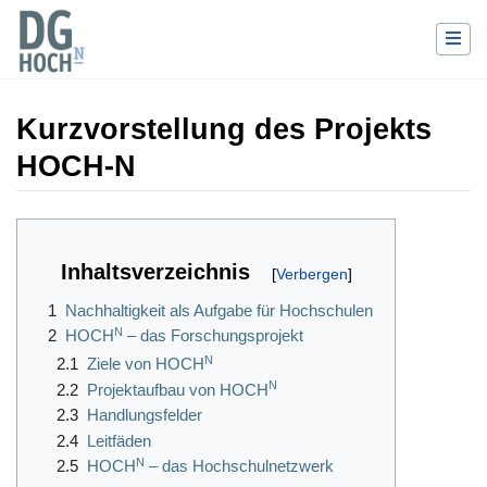
Kurzvorstellung des Projekts
HOCH-N
Wechseln zu:
Navigation
,
Suche
Inhaltsverzeichnis
1
Nachhaltigkeit als Aufgabe für Hochschulen
N
2
HOCH
– das Forschungsprojekt
N
2.1
Ziele von HOCH
N
2.2
Projektaufbau von HOCH
2.3
Handlungsfelder
2.4
Leitfäden
N
2.5
HOCH
– das Hochschulnetzwerk