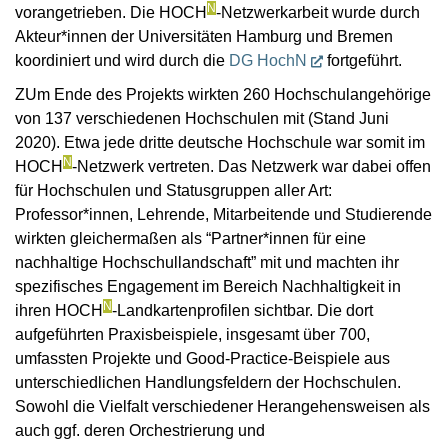
N
vorangetrieben. Die HOCH
-Netzwerkarbeit wurde durch
Akteur*innen der Universitäten Hamburg und Bremen
koordiniert und wird durch die
DG HochN
fortgeführt.
ZUm Ende des Projekts wirkten 260 Hochschulangehörige
von 137 verschiedenen Hochschulen mit (Stand Juni
2020). Etwa jede dritte deutsche Hochschule war somit im
N
HOCH
-Netzwerk vertreten. Das Netzwerk war dabei offen
für Hochschulen und Statusgruppen aller Art:
Professor*innen, Lehrende, Mitarbeitende und Studierende
wirkten gleichermaßen als “Partner*innen für eine
nachhaltige Hochschullandschaft” mit und machten ihr
spezifisches Engagement im Bereich Nachhaltigkeit in
N
ihren HOCH
-Landkartenprofilen sichtbar. Die dort
aufgeführten Praxisbeispiele, insgesamt über 700,
umfassten Projekte und Good-Practice-Beispiele aus
unterschiedlichen Handlungsfeldern der Hochschulen.
Sowohl die Vielfalt verschiedener Herangehensweisen als
auch ggf. deren Orchestrierung und