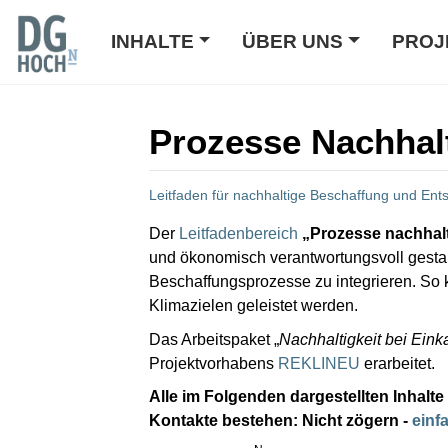
INHALTE
ÜBER UNS
PROJ
Prozesse Nachhal
Leitfaden für nachhaltige Beschaffung und En
Wechseln zu:
Navigation
,
Suche
Der
Leitfadenbereich
„Prozesse nachhal
und ökonomisch verantwortungsvoll gestalt
Beschaffungsprozesse zu integrieren. So 
Klimazielen geleistet werden.
Das Arbeitspaket „
Nachhaltigkeit bei Ein
Projektvorhabens
REKLINEU
erarbeitet.
Alle im Folgenden dargestellten Inhalte
Kontakte bestehen: Nicht zögern -
einf