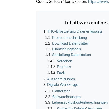
N
Oder DG Hoch
kontaktieren:
https://www
Inhaltsverzeichnis
1
THG-Bilanzierung Datenerfassung
1.1
Prozessbeschreibung
1.2
Download Datenblätter
1.3
Bilanzierungstools
1.4
Schließung Datenlücken
1.4.1
Vorgehen
1.4.2
Ergebnis
1.4.3
Fazit
2
Ausschreibungen
3
Digitale Werkzeuge
3.1
Plattformen
3.2
Softwarelösungen
3.3
Lebenszykluskostenberechnungen
3.3.1
Schritt-für-Schritt-Checkliste