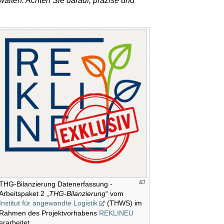
walten. Achten Sie darauf, präzise und
THG-Bilanzierung Datenerfassung -
Arbeitspaket 2 „
THG-Bilanzierung
“ vom
Institut für angewandte Logistik
(THWS) im
Rahmen des Projektvorhabens
REKLINEU
erarbeitet