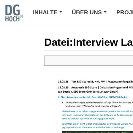
INHALTE
ÜBER UNS
PROJ
Datei
:
Interview L
Wechseln zu:
Navigation
,
Suche