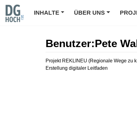
INHALTE
ÜBER UNS
PROJ
Benutzer
:
Pete Wa
Wechseln zu:
Navigation
,
Suche
Projekt REKLINEU (Regionale Wege zu kl
Erstellung digitaler Leitfaden