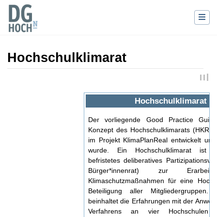
Hochschulklimarat
Wechseln zu:
Navigation
,
Suche
Hochschulklimarat
Der vorliegende Good Practice Guide
Konzept des Hochschulklimarats (HKR) v
im Projekt KlimaPlanReal entwickelt un
wurde. Ein Hochschulklimarat ist ei
befristetes deliberatives Partizipationsve
Bürger*innenrat) zur Erarbei
Klimaschutzmaßnahmen für eine Hochs
Beteiligung aller Mitgliedergruppen
beinhaltet die Erfahrungen mit der Anwe
Verfahrens an vier Hochschulen 