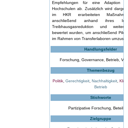
Empfehlungen für eine Adaption 
Hochschulen ab. Zusätzlich wird dargeste
im HKR erarbeiteten Maßnahmenv
anschließend anhand ihres Im
Treibhausgasreduktion und weiterer
bewertet wurden, um anschließend Pil
im Rahmen von Transferlaboren umzuset
Handlungsfelder
Forschung, Governance, Betrieb, Ve
Themenbezug
Politik
,
Gerechtigkeit
,
Nachhaltigkeit
,
Klim
Betrieb
Stichworte
Partizipative Forschung, Beteilig
Zielgruppe