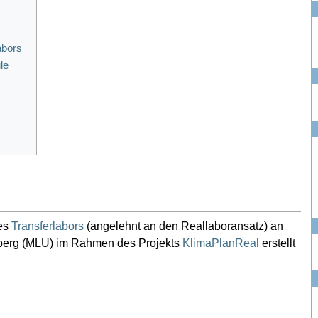
abors
le
nes
Transferlabors
(angelehnt an den Reallaboransatz) an
enberg (MLU) im Rahmen des Projekts
KlimaPlanReal
erstellt