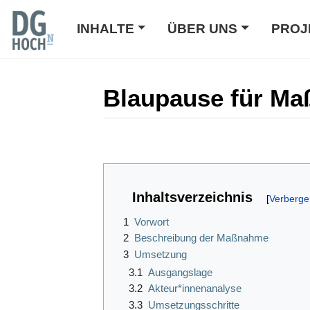
INHALTE
ÜBER UNS
PROJ
Blaupause für Ma
Wechseln zu:
Navigation
,
Suche
Inhaltsverzeichnis
1
Vorwort
2
Beschreibung der Maßnahme
3
Umsetzung
3.1
Ausgangslage
3.2
Akteur*innenanalyse
3.3
Umsetzungsschritte