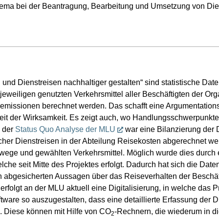
thema bei der Beantragung, Bearbeitung und Umsetzung von Dien
d Dienstreisen nachhaltiger gestalten“ sind statistische Daten 
eweiligen genutzten Verkehrsmittel aller Beschäftigten der Orga
missionen berechnet werden. Das schafft eine Argumentationsg
t der Wirksamkeit. Es zeigt auch, wo Handlungsschwerpunkte
 der
Status Quo Analyse der MLU
war eine Bilanzierung der D
her Dienstreisen in der Abteilung Reisekosten abgerechnet we
sewege und gewählten Verkehrsmittel. Möglich wurde dies durch
lche seit Mitte des Projektes erfolgt. Dadurch hat sich die Date
sch abgesicherten Aussagen über das Reiseverhalten der Beschäf
rfolgt an der MLU aktuell eine Digitalisierung, in welche das
tware so auszugestalten, dass eine detaillierte Erfassung der D
. Diese können mit Hilfe von CO
-Rechnern, die wiederum in di
2