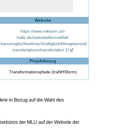
Website
https://www.rektorin.uni-
halle.de/stabsstellen/vielfalt-
chancengleichheit/nachhaltigkeit/klimaplanreal/
transferlabore/transferlabor 2/
Projektbezug
Transformationspfade (traNHSform)
ere in Bezug auf die Wahl des
eisebüros der MLU auf der Website der