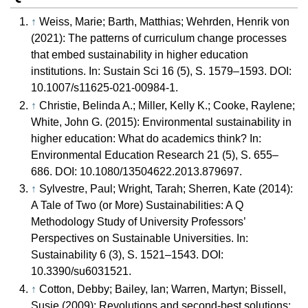
↑
Weiss, Marie; Barth, Matthias; Wehrden, Henrik von
(2021): The patterns of curriculum change processes
that embed sustainability in higher education
institutions. In: Sustain Sci 16 (5), S. 1579–1593. DOI:
10.1007/s11625-021-00984-1.
↑
Christie, Belinda A.; Miller, Kelly K.; Cooke, Raylene;
White, John G. (2015): Environmental sustainability in
higher education: What do academics think? In:
Environmental Education Research 21 (5), S. 655–
686. DOI: 10.1080/13504622.2013.879697.
↑
Sylvestre, Paul; Wright, Tarah; Sherren, Kate (2014):
A Tale of Two (or More) Sustainabilities: A Q
Methodology Study of University Professors’
Perspectives on Sustainable Universities. In:
Sustainability 6 (3), S. 1521–1543. DOI:
10.3390/su6031521.
↑
Cotton, Debby; Bailey, Ian; Warren, Martyn; Bissell,
Susie (2009): Revolutions and second‐best solutions: