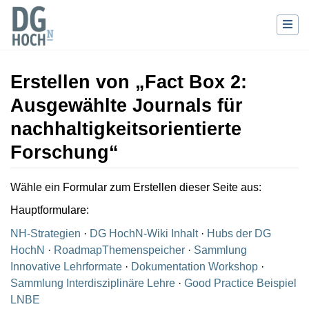
Erstellen von „Fact Box 2:
Ausgewählte Journals für
nachhaltigkeitsorientierte
Forschung“
Wechseln zu:
Navigation
,
Suche
Wähle ein Formular zum Erstellen dieser Seite aus:
Hauptformulare:
NH-Strategien
·
DG HochN-Wiki Inhalt
·
Hubs der DG
HochN
·
RoadmapThemenspeicher
·
Sammlung
Innovative Lehrformate
·
Dokumentation Workshop
·
Sammlung Interdisziplinäre Lehre
·
Good Practice Beispiel
LNBE