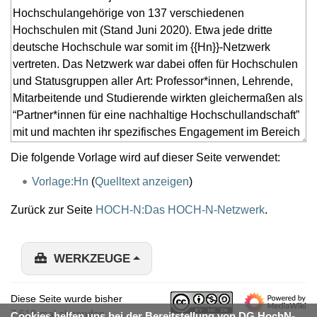
Die folgende Vorlage wird auf dieser Seite verwendet:
Vorlage:Hn
(
Quelltext anzeigen
)
Zurück zur Seite
HOCH-N:Das HOCH-N-Netzwerk
.
WERKZEUGE
Diese Seite wurde bisher
7.619-mal abgerufen.
Cookies helfen uns bei der Bereitstellung von DG HochN-