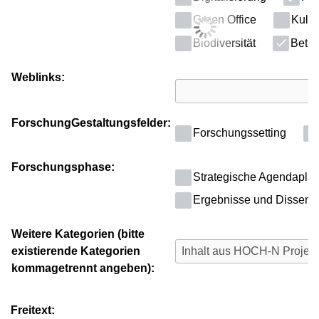
Green Office
Kultu
Biodiversität
Betri
Weblinks:
ForschungGestaltungsfelder:
Forschungssetting
Forschungsphase:
Strategische Agendapla
Ergebnisse und Dissemi
Weitere Kategorien (bitte
existierende Kategorien
kommagetrennt angeben):
Freitext: