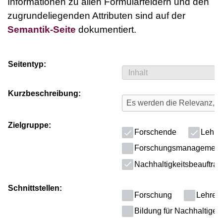
Informationen zu allen Formularfeldern und den
zugrundeliegenden Attributen sind auf der
Semantik-Seite
dokumentiert.
Seitentyp:
Kurzbeschreibung:
Zielgruppe:
Forschende
Lehre
Forschungsmanagement
Nachhaltigkeitsbeauftragt
Schnittstellen:
Forschung
Lehre
Bildung für Nachhaltige 