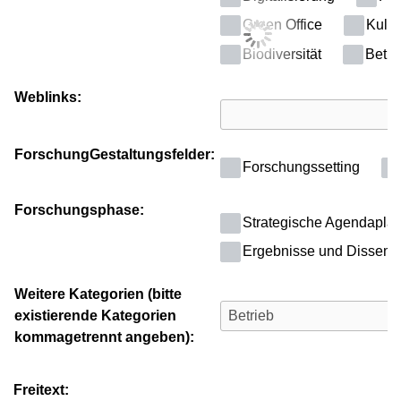
Green Office
Kultu
Biodiversität
Betri
Weblinks:
ForschungGestaltungsfelder:
Forschungssetting
Forschungsphase:
Strategische Agendapla
Ergebnisse und Dissemi
Weitere Kategorien (bitte
existierende Kategorien
kommagetrennt angeben):
Freitext: