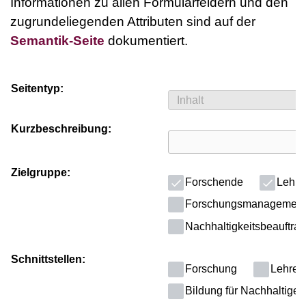
Informationen zu allen Formularfeldern und den
zugrundeliegenden Attributen sind auf der
Semantik-Seite
dokumentiert.
Seitentyp:
Kurzbeschreibung:
Zielgruppe:
Forschende
Lehre
Forschungsmanagement
Nachhaltigkeitsbeauftragt
Schnittstellen:
Forschung
Lehre
Bildung für Nachhaltige 