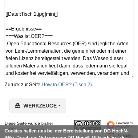
Zurück zur Seite
How to OER? (Tisch 2)
.
WERKZEUGE
Diese Seite wurde bisher
1.191-mal abgerufen.
Cookies helfen uns bei der Bereitstellung von DG HochN-
Wiki. Durch die Nutzung von DG HochN-Wiki erklärst du