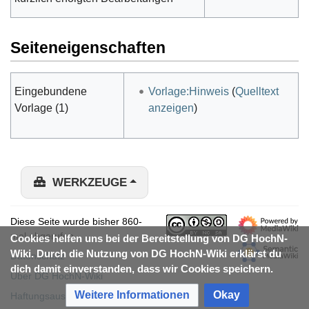
Seiteneigenschaften
Eingebundene
Vorlage:Hinweis
(
Quelltext
Vorlage (1)
anzeigen
)
WERKZEUGE
Diese Seite wurde bisher 860-
mal abgerufen.
Cookies helfen uns bei der Bereitstellung von DG HochN-
Wiki. Durch die Nutzung von DG HochN-Wiki erklärst du
Datenschutz
dich damit einverstanden, dass wir Cookies speichern.
Über DG HochN-Wiki
Weitere Informationen
Okay
Haftungsausschluss