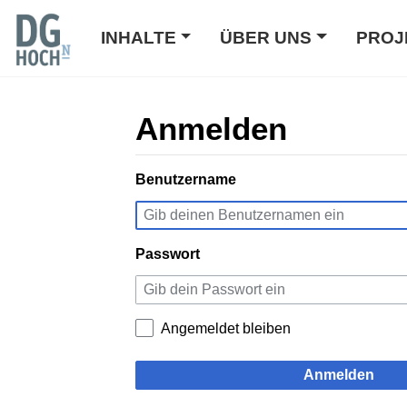
INHALTE
ÜBER UNS
PROJ
Anmelden
Wechseln zu:
Benutzername
Navigation
,
Suche
Passwort
Angemeldet bleiben
Anmelden