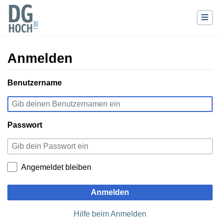
Anmelden
Wechseln zu:
Benutzername
Navigation
,
Suche
Passwort
Angemeldet bleiben
Anmelden
Hilfe beim Anmelden