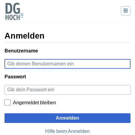
Anmelden
Wechseln zu:
Benutzername
Navigation
,
Suche
Passwort
Angemeldet bleiben
Anmelden
Hilfe beim Anmelden