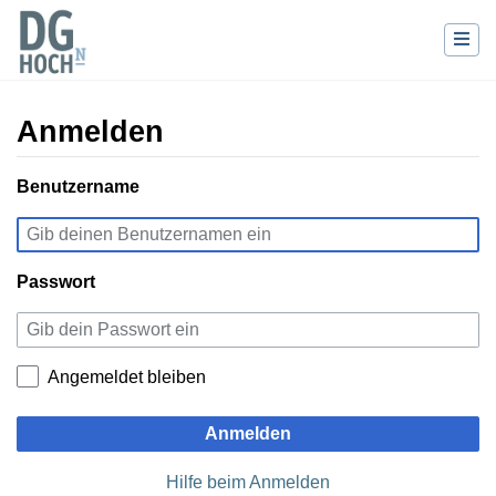
Anmelden
Wechseln zu:
Benutzername
Navigation
,
Suche
Passwort
Angemeldet bleiben
Anmelden
Hilfe beim Anmelden