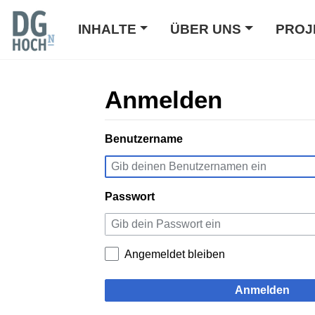
INHALTE
ÜBER UNS
PROJ
Anmelden
Wechseln zu:
Benutzername
Navigation
,
Suche
Passwort
Angemeldet bleiben
Anmelden