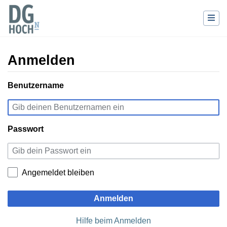
Anmelden
Wechseln zu:
Benutzername
Navigation
,
Suche
Passwort
Angemeldet bleiben
Anmelden
Hilfe beim Anmelden