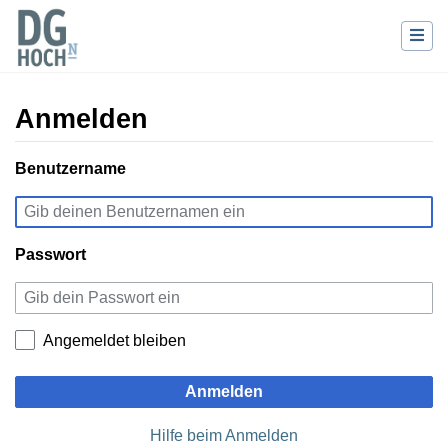
Anmelden
Wechseln zu:
Benutzername
Navigation
,
Suche
Passwort
Angemeldet bleiben
Anmelden
Hilfe beim Anmelden