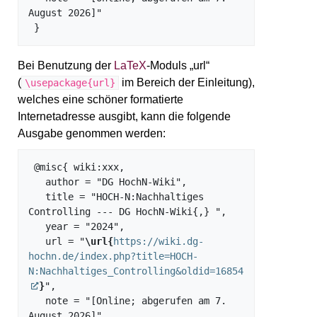
August 2026]"

Bei Benutzung der
LaTeX
-Moduls „url“
(
im Bereich der Einleitung),
\usepackage{url}
welches eine schöner formatierte
Internetadresse ausgibt, kann die folgende
Ausgabe genommen werden:
 @misc{ wiki:xxx,

   author = "DG HochN-Wiki",

   title = "HOCH-N:Nachhaltiges 
Controlling --- DG HochN-Wiki{,} ",

   year = "2024",

   url = "
\url{
https://wiki.dg-
hochn.de/index.php?title=HOCH-
N:Nachhaltiges_Controlling&oldid=16854
}
",

   note = "[Online; abgerufen am 7. 
August 2026]"
