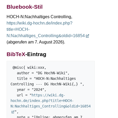
Bluebook-Stil
HOCH-N:Nachhaltiges Controlling,
https://wiki.dg-hochn.de/index.php?
title=HOCH-
N:Nachhaltiges_Controlling&oldid=16854
(abgerufen am 7. August 2026).
BibTeX
-Eintrag
 @misc{ wiki:xxx,

   author = "DG HochN-Wiki",

   title = "HOCH-N:Nachhaltiges 
Controlling --- DG HochN-Wiki{,} ",

   year = "2024",

   url = "
https://wiki.dg-
hochn.de/index.php?title=HOCH-
N:Nachhaltiges_Controlling&oldid=16854
",

   note = "[Online; abgerufen am 7. 