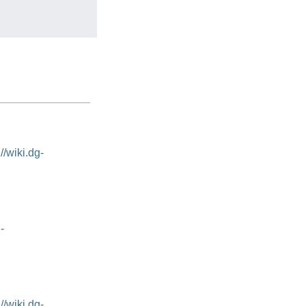
://wiki.dg-
-
://wiki.dg-