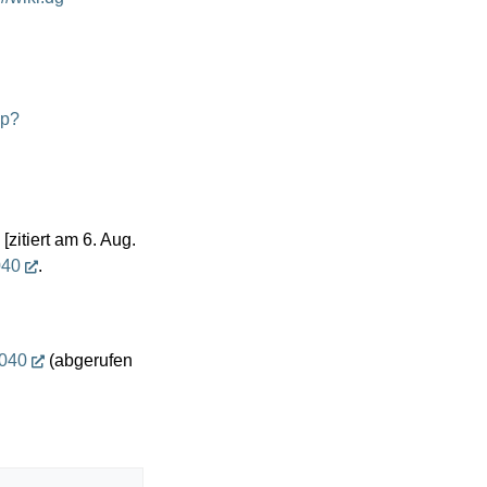
hp?
zitiert am 6. Aug.
040
.
7040
(abgerufen