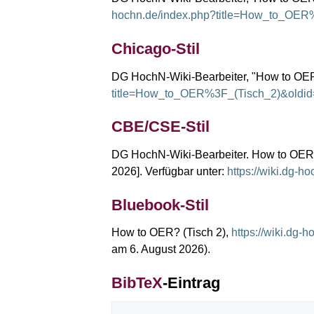
hochn.de/index.php?title=How_to_OER
Chicago-Stil
DG HochN-Wiki-Bearbeiter, "How to OER
title=How_to_OER%3F_(Tisch_2)&oldi
CBE/CSE-Stil
DG HochN-Wiki-Bearbeiter. How to OER? (
2026]. Verfügbar unter:
https://wiki.dg
Bluebook-Stil
How to OER? (Tisch 2),
https://wiki.dg
am 6. August 2026).
BibTeX
-Eintrag