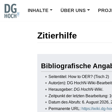
INHALTE
ÜBER UNS
PROJ
Zitierhilfe
Wechseln zu:
Navigation
,
Suche
Bibliografische Anga
Seitentitel: How to OER? (Tisch 2)
Autor(en): DG HochN-Wiki-Bearbeit
Herausgeber:
DG HochN-Wiki
.
Zeitpunkt der letzten Bearbeitung: 
Datum des Abrufs: 6. August 2026,
Permanente URL:
https://wiki.dg