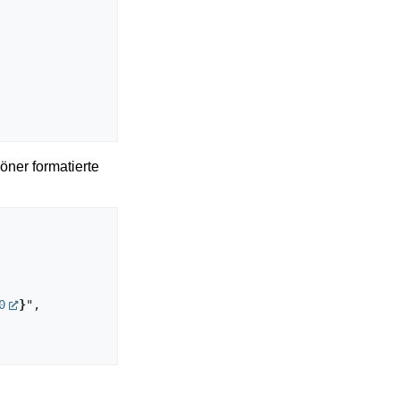
öner formatierte
0
}
",
