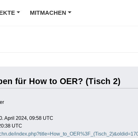
EKTE
MITMACHEN
ben für How to OER? (Tisch 2)
er
10. April 2024, 09:58 UTC
 20:38 UTC
-hochn.de/index.php?title=How_to_OER%3F_(Tisch_2)&oldid=17