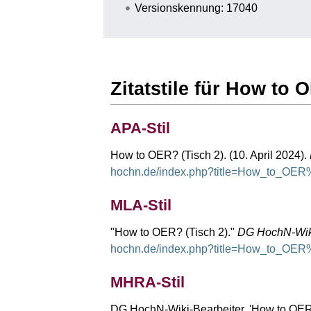
Versionskennung: 17040
Zitatstile für How to 
APA-Stil
How to OER? (Tisch 2). (10. April 2024).
hochn.de/index.php?title=How_to_OER
MLA-Stil
"How to OER? (Tisch 2)."
DG HochN-Wik
hochn.de/index.php?title=How_to_OER
MHRA-Stil
DG HochN-Wiki-Bearbeiter, 'How to OER?