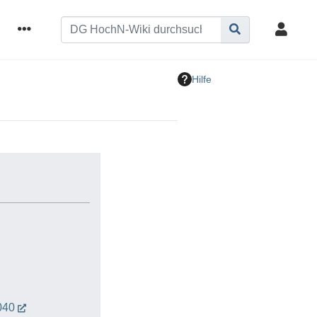
Hilfe
040