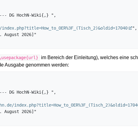
/index.php?title=How_to_OER%3F_(Tisch_2)&oldid=17040
",

im Bereich der Einleitung), welches eine sch
\usepackage{url}
gende Ausgabe genommen werden:
hn.de/index.php?title=How_to_OER%3F_(Tisch_2)&oldid=1704