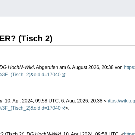
OER? (Tisch 2)
DG HochN-Wiki
. Abgerufen am 6. August 2026, 20:38 von
https
%3F_(Tisch_2)&oldid=17040
.
i
. 10. Apr. 2024, 09:58 UTC. 6. Aug. 2026, 20:38 <
https://wiki.dg
%3F_(Tisch_2)&oldid=17040
>.
 (Tisch 2)',
DG HochN-Wiki,
10. April 2024, 09:58 UTC, <
https