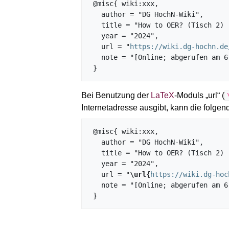
 @misc{ wiki:xxx,

   author = "DG HochN-Wiki",

   title = "How to OER? (Tisch 2) --- DG HochN-Wiki{,} ",

   year = "2024",

   url = "
https://wiki.dg-hochn.de
   note = "[Online; abgerufen am 6. August 2026]"

Bei Benutzung der
LaTeX
-Moduls „url“ (
Internetadresse ausgibt, kann die fol
 @misc{ wiki:xxx,

   author = "DG HochN-Wiki",

   title = "How to OER? (Tisch 2) --- DG HochN-Wiki{,} ",

   year = "2024",

   url = "
\url{
https://wiki.dg-hoc
   note = "[Online; abgerufen am 6. August 2026]"
