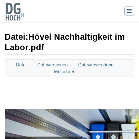
Datei
:
Hövel Nachhaltigkeit im
Labor.pdf
Wechseln zu:
Navigation
,
Suche
Datei
Dateiversionen
Dateiverwendung
Metadaten