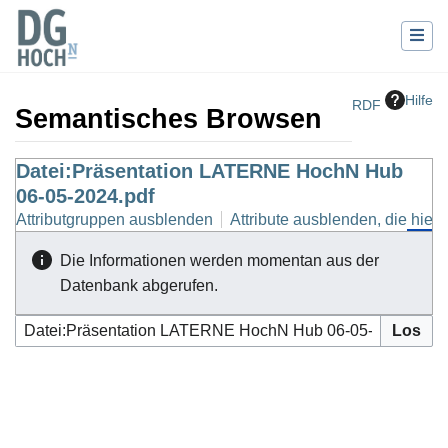
Hilfe
RDF
Semantisches Browsen
Wechseln zu:
Datei:Präsentation LATERNE HochN Hub
Navigation
,
Suche
06-05-2024.pdf
Attributgruppen ausblenden
Attribute ausblenden, die hierh
Die Informationen werden momentan aus der
Datenbank abgerufen.