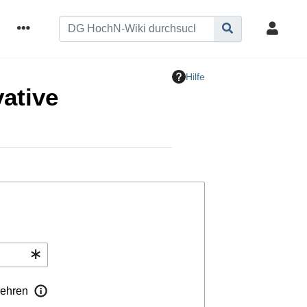
Hilfe
vative
ehren