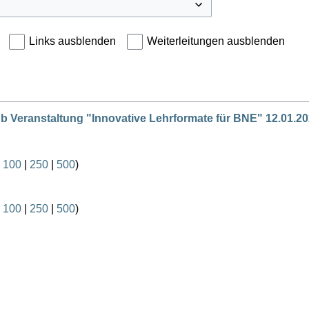
Links ausblenden
Weiterleitungen ausblenden
 Veranstaltung "Innovative Lehrformate für BNE" 12.01.2
|
100
|
250
|
500
)
|
100
|
250
|
500
)