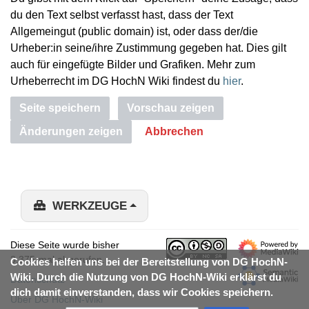
du den Text selbst verfasst hast, dass der Text
Allgemeingut (public domain) ist, oder dass der/die
Urheber:in seine/ihre Zustimmung gegeben hat. Dies gilt
auch für eingefügte Bilder und Grafiken. Mehr zum
Urheberrecht im DG HochN Wiki findest du
hier
.
Seite speichern
Vorschau zeigen
Änderungen zeigen
Abbrechen
WERKZEUGE
Diese Seite wurde bisher
3.375-mal abgerufen.
Cookies helfen uns bei der Bereitstellung von DG HochN-
Wiki. Durch die Nutzung von DG HochN-Wiki erklärst du
Datenschutz
dich damit einverstanden, dass wir Cookies speichern.
Über DG HochN-Wiki