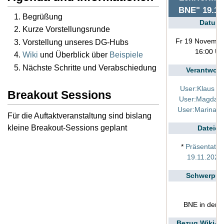
BNE" 19.11
Begrüßung
Datum
Kurze Vorstellungsrunde
Fr 19 Novembe
Vorstellung unseres DG-Hubs
16:00 Uh
Wiki
und Überblick über
Beispiele
Nächste Schritte und Verabschiedung
Verantwort
User:Klaus Fi
Breakout Sessions
User:Magdale
User:Marina S
Für die Auftaktveranstaltung sind bislang
kleine Breakout-Sessions geplant
Dateien
*
Präsentatio
19.11.2021
Schwerpun
BNE in der 
Bezug Wiki-