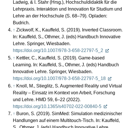
Ladwig, & I. Stahr (Hrsg.), Hochschuldidaktik für die
Lehrpraxis. Interaktion und Innovation für Studium und
Lehre an der Hochschule (S. 68–79). Opladen:
Budrich.
↑
Zickwolf, K., Kauffeld, S. (2019). Inverted Classroom.
In: Kauffeld, S., Othmer, J. (eds) Handbuch Innovative
Lehre. Springer, Wiesbaden.
https://doi.org/10.1007/978-3-658-22797-5_2
↑
Kettler, C., Kauffeld, S. (2019). Game-based
Learning. In: Kauffeld, S., Othmer, J. (eds) Handbuch
Innovative Lehre. Springer, Wiesbaden.
https://doi.org/10.1007/978-3-658-22797-5_18
↑
Knoll, M., Stieglitz, S. Augmented Reality und Virtual
Reality – Einsatz im Kontext von Arbeit, Forschung
und Lehre. HMD 59, 6–22 (2022).
https://doi.org/10.1365/s40702-022-00840-5
↑
Buron, S. (2019). SimMed: Simulation medizinischer
Handlungen auf einem Multitouch-Tisch. In: Kauffeld,
S., Othmer, J. (eds) Handbuch Innovative Lehre.