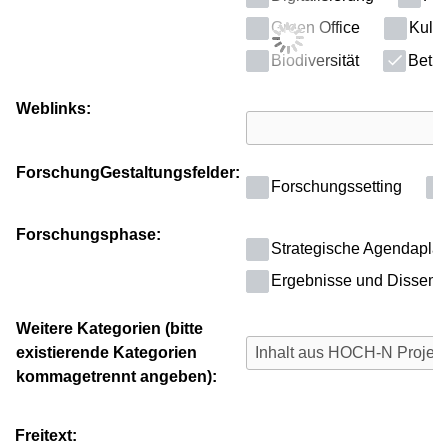
Green Office
Kultu
Biodiversität
Betri
Weblinks:
ForschungGestaltungsfelder:
Forschungssetting
Forschungsphase:
Strategische Agendapla
Ergebnisse und Dissemi
Weitere Kategorien (bitte
existierende Kategorien
kommagetrennt angeben):
Freitext: