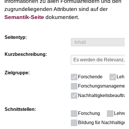
Informationen zu allen Formularfeldern und den
zugrundeliegenden Attributen sind auf der
Semantik-Seite
dokumentiert.
Seitentyp:
Kurzbeschreibung:
Zielgruppe:
Forschende
Lehre
Forschungsmanagement
Nachhaltigkeitsbeauftragt
Schnittstellen:
Forschung
Lehre
Bildung für Nachhaltige 