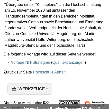
Die folgende Vorlage wird auf dieser Seite verwendet:
Vorlage:NH-Strategien
(
Quelltext anzeigen
)
Zurück zur Seite
Hochschule Anhalt
.
WERKZEUGE
Diese Seite wurde bisher 522-
mal abgerufen.
Cookies helfen uns bei der Bereitstellung von DG HochN-