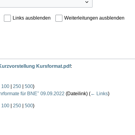
Links ausblenden
Weiterleitungen ausblenden
Kurzvorstellung Kursformat.pdf
:
|
100
|
250
|
500
)
hrformate für BNE" 09.09.2022
(Dateilink)
(
← Links
)
|
100
|
250
|
500
)