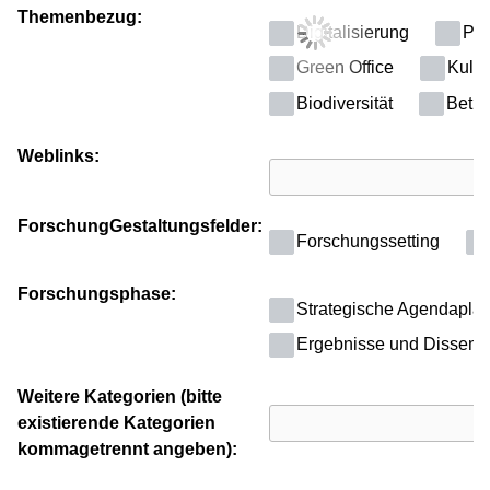
Themenbezug:
Digitalisierung
Poli
Green Office
Kultu
Biodiversität
Betri
Weblinks:
ForschungGestaltungsfelder:
Forschungssetting
Forschungsphase:
Strategische Agendapla
Ergebnisse und Dissemi
Weitere Kategorien (bitte
existierende Kategorien
kommagetrennt angeben):