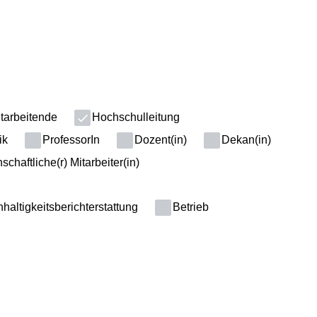
tarbeitende
Hochschulleitung
ik
ProfessorIn
Dozent(in)
Dekan(in)
chaftliche(r) Mitarbeiter(in)
altigkeitsberichterstattung
Betrieb