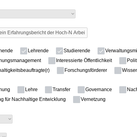
hende
Lehrende
Studierende
Verwaltungsmi
hungsmanagement
Interessierte Öffentlichkeit
Polit
ltigkeitsbeauftragte(r)
Forschungsförderer
Wissens
hung
Lehre
Transfer
Governance
Nachh
g für Nachhaltige Entwicklung
Vernetzung