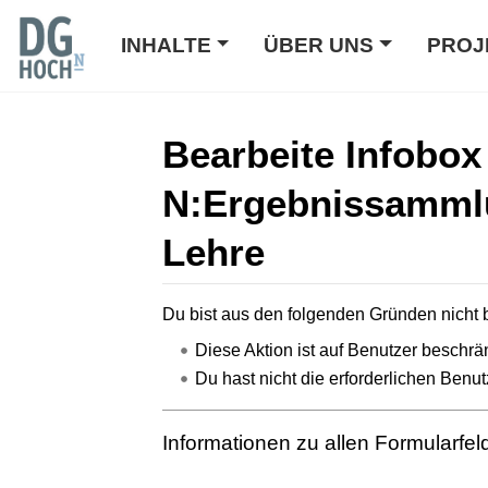
INHALTE
ÜBER UNS
PROJ
Bearbeite Infobo
N:Ergebnissammlu
Lehre
Wechseln zu:
Navigation
,
Suche
Du bist aus den folgenden Gründen nicht b
Diese Aktion ist auf Benutzer beschrän
Du hast nicht die erforderlichen Benut
Informationen zu allen Formularfe