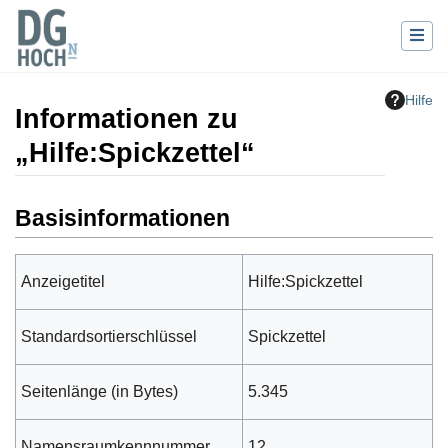
Hilfe
Informationen zu
„Hilfe:Spickzettel“
Wechseln zu:
Navigation
,
Suche
Basisinformationen
Anzeigetitel
Hilfe:Spickzettel
Standardsortierschlüssel
Spickzettel
Seitenlänge (in Bytes)
5.345
Namensraumkennnummer
12