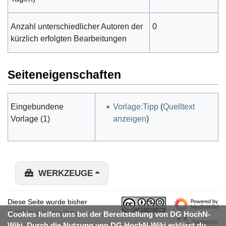
Anzahl unterschiedlicher Autoren der
0
kürzlich erfolgten Bearbeitungen
Seiteneigenschaften
Eingebundene
Vorlage:Tipp
(
Quelltext
Vorlage (1)
anzeigen
)
WERKZEUGE
Diese Seite wurde bisher
3.480-mal abgerufen.
Cookies helfen uns bei der Bereitstellung von DG HochN-
Wiki. Durch die Nutzung von DG HochN-Wiki erklärst du