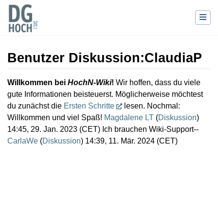
Benutzer Diskussion
:
ClaudiaP
Wechseln zu:
Navigation
,
Suche
Willkommen bei
HochN-Wiki
!
Wir hoffen, dass du viele
gute Informationen beisteuerst. Möglicherweise möchtest
du zunächst die
Ersten Schritte
lesen. Nochmal:
Willkommen und viel Spaß!
Magdalene LT
(
Diskussion
)
14:45, 29. Jan. 2023 (CET) Ich brauchen Wiki-Support--
CarlaWe
(
Diskussion
) 14:39, 11. Mär. 2024 (CET)