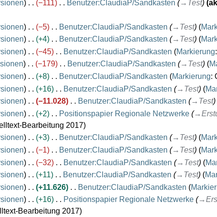
rsionen
−111
Benutzer:ClaudiaP/Sandkasten
→
Test
ak
rsionen
−5
Benutzer:ClaudiaP/Sandkasten
→
Test
Mark
rsionen
+4
Benutzer:ClaudiaP/Sandkasten
→
Test
Mark
rsionen
−45
Benutzer:ClaudiaP/Sandkasten
Markierung
sionen
−179
Benutzer:ClaudiaP/Sandkasten
→
Test
Ma
rsionen
+8
Benutzer:ClaudiaP/Sandkasten
Markierung
:
rsionen
+16
Benutzer:ClaudiaP/Sandkasten
→
Test
Mar
rsionen
−11.028
Benutzer:ClaudiaP/Sandkasten
→
Test
rsionen
+2
Positionspapier Regionale Netzwerke
→
Erst
lltext-Bearbeitung 2017
rsionen
+3
Benutzer:ClaudiaP/Sandkasten
→
Test
Mark
rsionen
−1
Benutzer:ClaudiaP/Sandkasten
→
Test
Mark
rsionen
−32
Benutzer:ClaudiaP/Sandkasten
→
Test
Mar
rsionen
+11
Benutzer:ClaudiaP/Sandkasten
→
Test
Mar
rsionen
+11.626
Benutzer:ClaudiaP/Sandkasten
Markie
rsionen
+16
Positionspapier Regionale Netzwerke
→
Ers
ltext-Bearbeitung 2017