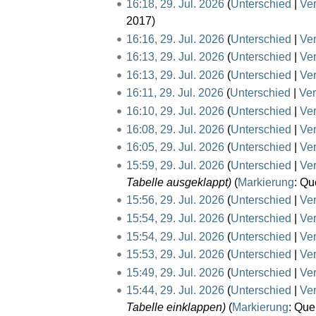
J
16:18, 29. Jul. 2026
Unterschied
Ve
u
2017
l
16:16, 29. Jul. 2026
Unterschied
Ve
i
16:13, 29. Jul. 2026
Unterschied
Ve
2
16:13, 29. Jul. 2026
Unterschied
Ve
0
K
16:11, 29. Jul. 2026
Unterschied
Ver
2
e
16:10, 29. Jul. 2026
Unterschied
Ve
6
i
K
16:08, 29. Jul. 2026
Unterschied
Ve
n
e
16:05, 29. Jul. 2026
Unterschied
Ve
e
i
15:59, 29. Jul. 2026
Unterschied
Ve
B
n
Tabelle ausgeklappt
Markierung
:
Que
e
e
15:56, 29. Jul. 2026
Unterschied
Ve
a
B
15:54, 29. Jul. 2026
Unterschied
Ve
r
e
15:54, 29. Jul. 2026
Unterschied
Ve
b
a
15:53, 29. Jul. 2026
Unterschied
Ve
e
r
15:49, 29. Jul. 2026
Unterschied
Ve
i
b
K
15:44, 29. Jul. 2026
Unterschied
Ve
t
e
e
Tabelle einklappen
Markierung
:
Quel
u
i