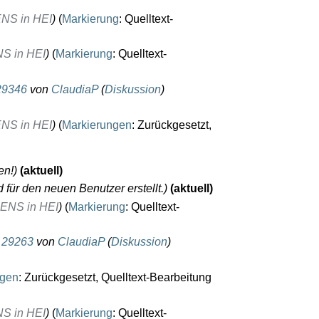
ENS in HEI
Markierung
:
Quelltext-
NS in HEI
Markierung
:
Quelltext-
29346
von
ClaudiaP
(
Diskussion
)
ENS in HEI
Markierungen
:
Zurückgesetzt
en!
aktuell
 für den neuen Benutzer erstellt.
aktuell
r ENS in HEI
Markierung
:
Quelltext-
g
29263
von
ClaudiaP
(
Diskussion
)
ngen
:
Zurückgesetzt
Quelltext-Bearbeitung
NS in HEI
Markierung
:
Quelltext-