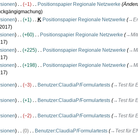
rsionen
−1
Positionspapier Regionale Netzwerke
Änder
ckgängigmachung
rsionen
+1
K
Positionspapier Regionale Netzwerke
→
En
 2017
sionen
+60
Positionspapier Regionale Netzwerke
→
Mit
017
sionen
+225
Positionspapier Regionale Netzwerke
→
Mi
017
sionen
+198
Positionspapier Regionale Netzwerke
→
Mi
017
rsionen
−3
Benutzer:ClaudiaP/Formulartests
→
Test für 
rsionen
+1
Benutzer:ClaudiaP/Formulartests
→
Test für 
rsionen
−2
Benutzer:ClaudiaP/Formulartests
→
Test für 
rsionen
0
Benutzer:ClaudiaP/Formulartests
→
Test für E