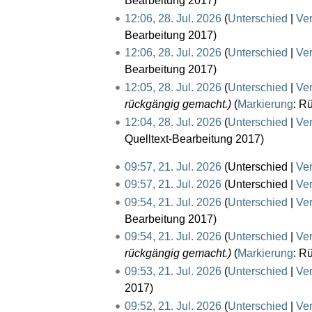
Bearbeitung 2017
n
0
m
12:06, 28. Jul. 2026
Unterschied
Ve
g
2
m
Bearbeitung 2017
6
e
12:06, 28. Jul. 2026
Unterschied
Ve
n
Bearbeitung 2017
f
12:05, 28. Jul. 2026
Unterschied
Ve
a
rückgängig gemacht.
Markierung
:
Rü
s
12:04, 28. Jul. 2026
Unterschied
Ve
s
Quelltext-Bearbeitung 2017
u
n
2
09:57, 21. Jul. 2026
Unterschied
Ve
g
1
09:57, 21. Jul. 2026
Unterschied
Ve
.
09:54, 21. Jul. 2026
Unterschied
Ve
J
Bearbeitung 2017
u
09:54, 21. Jul. 2026
Unterschied
Ve
l
rückgängig gemacht.
Markierung
:
Rü
i
09:53, 21. Jul. 2026
Unterschied
Ve
2
K
2017
0
e
09:52, 21. Jul. 2026
Unterschied
Ve