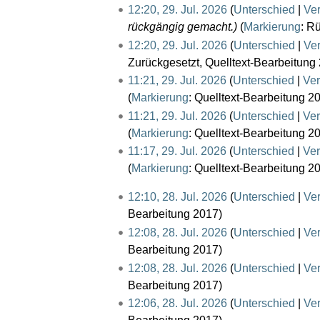
i
12:20, 29. Jul. 2026
Unterschied
Ve
n
t
n
rückgängig gemacht.
Markierung
:
Rü
g
u
e
12:20, 29. Jul. 2026
Unterschied
Ve
s
n
B
Zurückgesetzt
Quelltext-Bearbeitung
z
g
e
11:21, 29. Jul. 2026
Unterschied
Ver
u
s
a
Markierung
:
Quelltext-Bearbeitung 2
s
z
r
a
11:21, 29. Jul. 2026
Unterschied
Ver
u
b
m
Markierung
:
Quelltext-Bearbeitung 2
s
e
m
11:17, 29. Jul. 2026
Unterschied
Ver
a
i
e
Markierung
:
Quelltext-Bearbeitung 2
m
t
n
m
2
u
12:10, 28. Jul. 2026
Unterschied
Ve
f
e
8
n
Bearbeitung 2017
a
n
.
g
12:08, 28. Jul. 2026
Unterschied
Ve
s
f
J
s
Bearbeitung 2017
s
a
u
z
12:08, 28. Jul. 2026
Unterschied
Ve
u
s
l
u
Bearbeitung 2017
n
s
i
s
12:06, 28. Jul. 2026
Unterschied
Ve
g
u
2
a