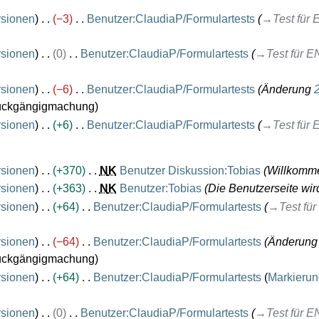
rsionen
−3
Benutzer:ClaudiaP/Formulartests
→
Test für 
rsionen
0
Benutzer:ClaudiaP/Formulartests
→
Test für E
rsionen
−6
Benutzer:ClaudiaP/Formulartests
Änderung
ckgängigmachung
rsionen
+6
Benutzer:ClaudiaP/Formulartests
→
Test für 
rsionen
+370
N
K
Benutzer Diskussion:Tobias
Willkomm
rsionen
+363
N
K
Benutzer:Tobias
Die Benutzerseite wird
rsionen
+64
Benutzer:ClaudiaP/Formulartests
→
Test fü
rsionen
−64
Benutzer:ClaudiaP/Formulartests
Änderun
ckgängigmachung
rsionen
+64
Benutzer:ClaudiaP/Formulartests
Markieru
rsionen
0
Benutzer:ClaudiaP/Formulartests
→
Test für E