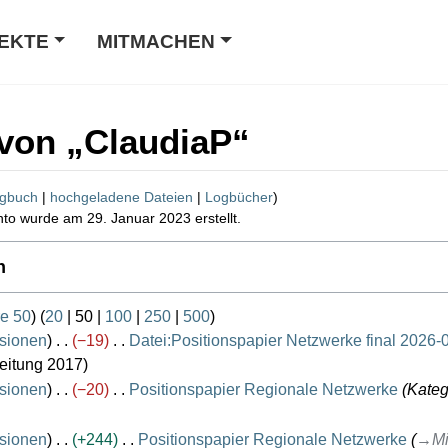
EKTE
MITMACHEN
von „
ClaudiaP
“
ogbuch
hochgeladene Dateien
Logbücher
to wurde am 29. Januar 2023 erstellt.
n
re 50
) (
20
|
50
|
100
|
250
|
500
)
sionen
−19
Datei:Positionspapier Netzwerke final 2026-
beitung 2017
sionen
−20
Positionspapier Regionale Netzwerke
Kateg
sionen
+244
Positionspapier Regionale Netzwerke
→
Mi