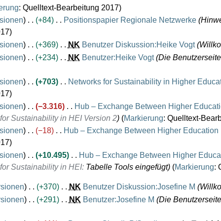
erung
:
Quelltext-Bearbeitung 2017
sionen
+84
Positionspapier Regionale Netzwerke
Hinwe
017
sionen
+369
N
K
Benutzer Diskussion:Heike Vogt
Willk
sionen
+234
N
K
Benutzer:Heike Vogt
Die Benutzerseite 
sionen
+703
Networks for Sustainability in Higher Educa
017
sionen
−3.316
Hub – Exchange Between Higher Educati
r Sustainability in HEI Version 2
Markierung
:
Quelltext-Bear
sionen
−18
Hub – Exchange Between Higher Education 
017
sionen
+10.495
Hub – Exchange Between Higher Educat
r Sustainability in HEI
:
Tabelle Tools eingefügt
Markierung
:
rsionen
+370
N
K
Benutzer Diskussion:Josefine M
Willk
rsionen
+291
N
K
Benutzer:Josefine M
Die Benutzerseite 