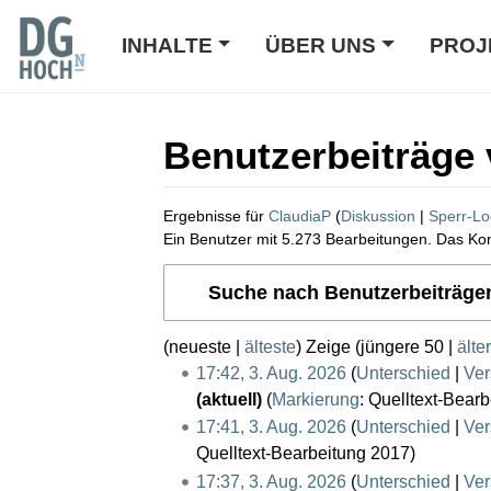
INHALTE
ÜBER UNS
PROJ
Benutzerbeiträge 
Ergebnisse für
ClaudiaP
Diskussion
Sperr-L
Ein Benutzer mit 5.273 Bearbeitungen. Das Kon
Wechseln zu:
Navigation
,
Suche
Suche nach Benutzerbeiträge
(
neueste
|
älteste
) Zeige (
jüngere 50
|
älte
3
17:42, 3. Aug. 2026
Unterschied
Ver
.
aktuell
Markierung
:
Quelltext-Bear
A
17:41, 3. Aug. 2026
Unterschied
Ver
u
Quelltext-Bearbeitung 2017
g
17:37, 3. Aug. 2026
Unterschied
Ver