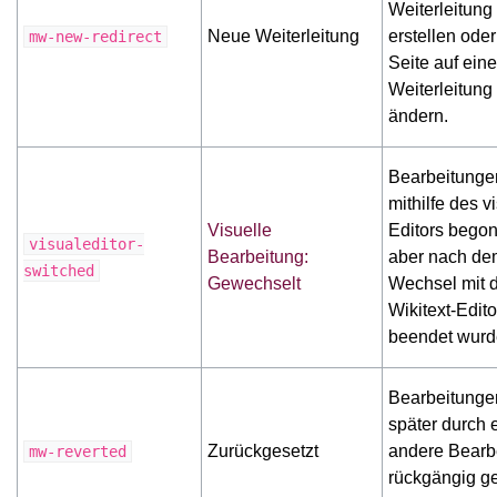
Weiterleitung
Neue Weiterleitung
erstellen oder
mw-new-redirect
Seite auf eine
Weiterleitung
ändern.
Bearbeitungen
mithilfe des v
Visuelle
Editors bego
visualeditor-
Bearbeitung:
aber nach de
switched
Gewechselt
Wechsel mit 
Wikitext-Edito
beendet wurd
Bearbeitungen
später durch 
Zurückgesetzt
andere Bearb
mw-reverted
rückgängig g