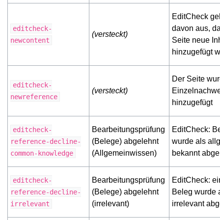
EditCheck ge
davon aus, da
editcheck-
(versteckt)
Seite neue In
newcontent
hinzugefügt 
Der Seite wur
editcheck-
(versteckt)
Einzelnachwe
newreference
hinzugefügt
Bearbeitungsprüfung
EditCheck: B
editcheck-
(Belege) abgelehnt
wurde als all
reference-decline-
(Allgemeinwissen)
bekannt abge
common-knowledge
Bearbeitungsprüfung
EditCheck: ei
editcheck-
(Belege) abgelehnt
Beleg wurde 
reference-decline-
(irrelevant)
irrelevant ab
irrelevant