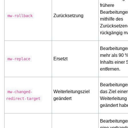
frühere
Bearbeitunge
Zurücksetzung
mw-rollback
mithilfe des
Zurücksetzen
rückgängig m
Bearbeitungen
mehr als 90 
Ersetzt
mw-replace
Inhalts einer 
entfernen.
Bearbeitungen
Weiterleitungsziel
das Ziel einer
mw-changed-
geändert
Weiterleitung
redirect-target
geändert hab
Bearbeitungen
eine vorhand