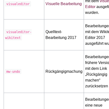
mit dem
visue
Visuelle Bearbeitung
visualeditor
Editor
ausgefü
wurden.
Bearbeitungen
Quelltext-
mit dem Wikit
visualeditor-
Bearbeitung 2017
Editor 2017
wikitext
ausgeführt w
Bearbeitungen
frühere Versi
mit dem Link
Rückgängigmachung
mw-undo
„Rückgängig
machen“
zurücksetzen
Bearbeitungen
eine neue