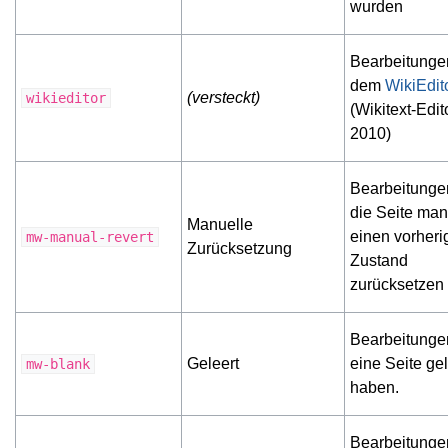
wurden
Bearbeitunge
dem
WikiEdit
(versteckt)
wikieditor
(Wikitext-Edit
2010)
Bearbeitungen
die Seite man
Manuelle
einen vorheri
mw-manual-revert
Zurücksetzung
Zustand
zurücksetzen
Bearbeitungen
Geleert
eine Seite gel
mw-blank
haben.
Bearbeitungen