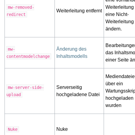
Weiterleitung
mw-removed-
Weiterleitung entfernt
eine Nicht-
redirect
Weiterleitung
ändern.
Bearbeitungen
Änderung des
mw-
das Inhaltsmo
Inhaltsmodells
contentmodelchange
einer Seite ä
Mediendateie
über ein
Serverseitig
mw-server-side-
Wartungsskrip
hochgeladene Datei
upload
hochgeladen
wurden
Nuke
Nuke