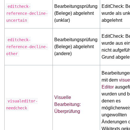
Bearbeitungsprüfung
EditCheck: B
editcheck-
(Belege) abgelehnt
wurde als unk
reference-decline-
(unklar)
abgelehnt
uncertain
EditCheck: B
Bearbeitungsprüfung
editcheck-
wurde aus ei
(Belege) abgelehnt
reference-decline-
nicht aufgefü
(andere)
other
Grund abgele
Bearbeitungen
mit dem
visue
Editor
ausgefü
wurden und b
Visuelle
denen es
visualeditor-
Bearbeitung:
möglicherwei
needcheck
Überprüfung
ungewollten
Änderungen 
Wikitexts ge