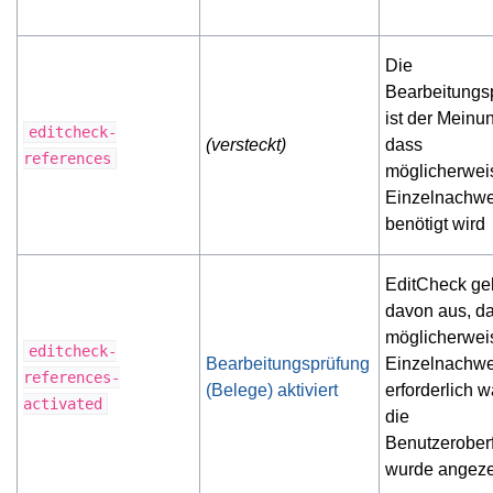
Die
Bearbeitungs
ist der Meinu
editcheck-
(versteckt)
dass
references
möglicherwei
Einzelnachwe
benötigt wird
EditCheck ge
davon aus, d
möglicherwei
editcheck-
Bearbeitungsprüfung
Einzelnachwe
references-
(Belege) aktiviert
erforderlich w
activated
die
Benutzerober
wurde angeze