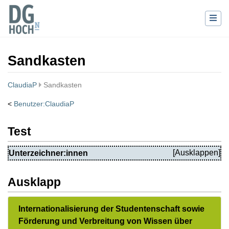
Sandkasten
ClaudiaP
Sandkasten
<
Benutzer:ClaudiaP
Wechseln zu:
Navigation
,
Suche
Test
Unterzeichner:innen
Ausklapp
Internationalisierung der Studentenschaft sowie
Förderung und Verbreitung von Wissen über