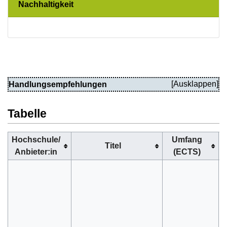
Nachhaltigkeit
Handlungsempfehlungen
Tabelle
Hochschule/
Umfang
Titel
Anbieter:in
(ECTS)
D
v
S
B
s