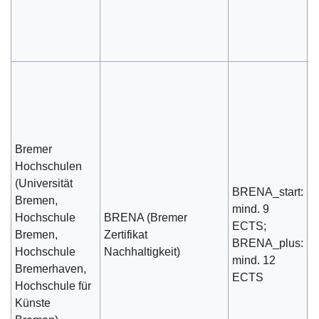
L
T
e
H
s
N
W
Bremer
d
Hochschulen
N
(Universität
z
BRENA_start:
Bremen,
E
mind. 9
Hochschule
BRENA (Bremer
V
ECTS;
Bremen,
Zertifikat
O
BRENA_plus:
Hochschule
Nachhaltigkeit)
m
mind. 12
Bremerhaven,
M
ECTS
Hochschule für
W
Künste
E