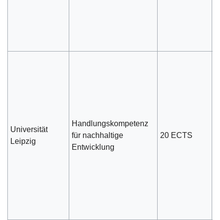
V
m
N
N
D
d
G
R
P
Handlungskompetenz
A
Universität
für nachhaltige
20 ECTS
(
Leipzig
Entwicklung
e
m
3
(
R
R