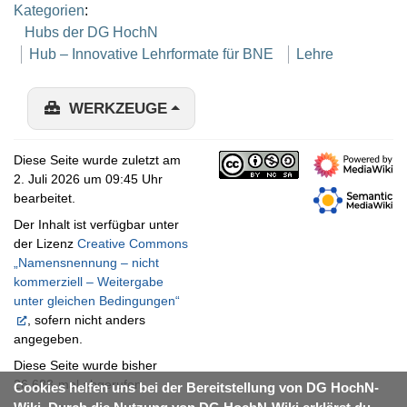
Kategorien
:
Hubs der DG HochN
Hub – Innovative Lehrformate für BNE
Lehre
WERKZEUGE
Diese Seite wurde zuletzt am
2. Juli 2026 um 09:45 Uhr
bearbeitet.
Der Inhalt ist verfügbar unter
der Lizenz
Creative Commons
„Namensnennung – nicht
kommerziell – Weitergabe
unter gleichen Bedingungen“
, sofern nicht anders
angegeben.
Diese Seite wurde bisher
26.683-mal abgerufen.
Cookies helfen uns bei der Bereitstellung von DG HochN-