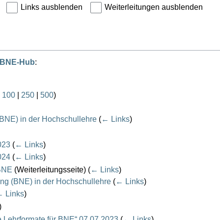
Links ausblenden
Weiterleitungen ausblenden
4BNE-Hub
:
|
100
|
250
|
500
)
(BNE) in der Hochschullehre
(
← Links
)
023
(
← Links
)
024
(
← Links
)
 BNE
(Weiterleitungsseite)
(
← Links
)
ung (BNE) in der Hochschullehre
(
← Links
)
 Links
)
)
e Lehrformate für BNE“ 07.07.2023
(
← Links
)