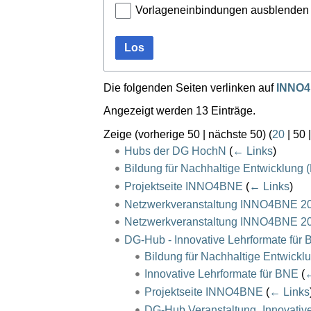
Vorlageneinbindungen ausblenden
Los
Die folgenden Seiten verlinken auf
INNO
Angezeigt werden 13 Einträge.
Zeige (
vorherige 50
|
nächste 50
) (
20
|
50
Hubs der DG HochN
(
← Links
)
Bildung für Nachhaltige Entwicklung 
Projektseite INNO4BNE
(
← Links
)
Netzwerkveranstaltung INNO4BNE 2
Netzwerkveranstaltung INNO4BNE 2
DG-Hub - Innovative Lehrformate für
Bildung für Nachhaltige Entwickl
Innovative Lehrformate für BNE
(
←
Projektseite INNO4BNE
(
← Links
DG-Hub Veranstaltung „Innovativ