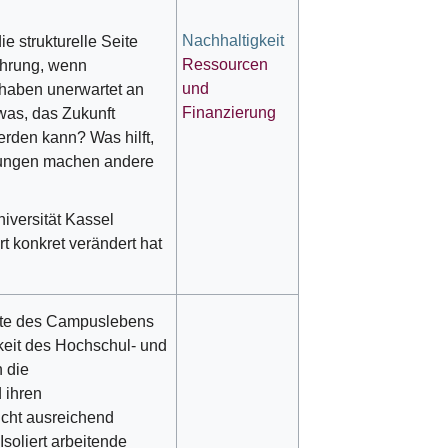
Nachhaltigkeit
e strukturelle Seite
Ressourcen
fahrung, wenn
und
haben unerwartet an
Finanzierung
was, das Zukunft
werden kann? Was hilft,
rungen machen andere
iversität Kassel
t konkret verändert hat
Orte des Campuslebens
keit des Hochschul- und
 die
 ihren
nicht ausreichend
soliert arbeitende