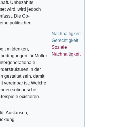
chaft. Unbezahlte
tet wird, wird jedoch
rfasst. Die Co-
eine politischen
Nachhaltigkeit
Gerechtigkeit
Soziale
beit mitdenken,
Nachhaltigkeit
nbedingungen für Mütter
intergenerationale
derstrukturen in der
 gestaltet sein, damit
t vereinbar ist: Welche
önnen solidarische
eispiele existieren
für Austausch,
cklung.