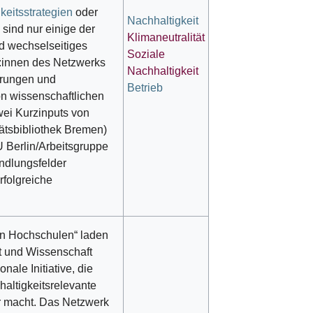
keitsstrategien
oder
Nachhaltigkeit
sind nur einige der
Klimaneutralität
 wechselseitiges
Soziale
:innen des Netzwerks
Nachhaltigkeit
erungen und
Betrieb
on wissenschaftlichen
zwei Kurzinputs von
ätsbibliothek Bremen)
U Berlin/Arbeitsgruppe
ndlungsfelder
rfolgreiche
an Hochschulen“ laden
ft und Wissenschaft
nale Initiative, die
hhaltigkeitsrelevante
r macht. Das Netzwerk