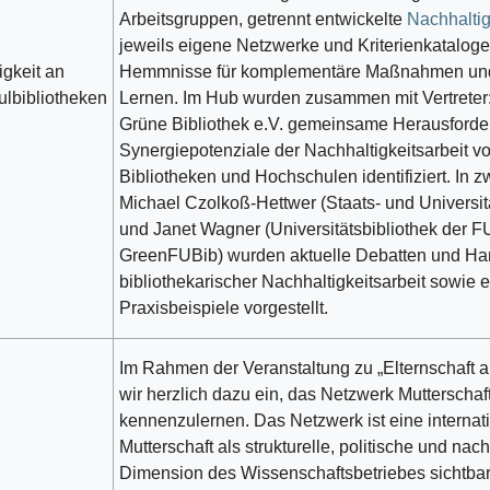
Arbeitsgruppen, getrennt entwickelte
Nachhaltig
jeweils eigene Netzwerke und Kriterienkataloge 
igkeit an
Hemmnisse für komplementäre Maßnahmen und
lbibliotheken
Lernen. Im Hub wurden zusammen mit Vertreter
Grüne Bibliothek e.V. gemeinsame Herausford
Synergiepotenziale der Nachhaltigkeitsarbeit v
Bibliotheken und Hochschulen identifiziert. In 
Michael Czolkoß-Hettwer (Staats- und Universit
und Janet Wagner (Universitätsbibliothek der F
GreenFUBib) wurden aktuelle Debatten und Ha
bibliothekarischer Nachhaltigkeitsarbeit sowie e
Praxisbeispiele vorgestellt.
Im Rahmen der Veranstaltung zu „Elternschaft 
wir herzlich dazu ein, das Netzwerk Mutterscha
kennenzulernen. Das Netzwerk ist eine internatio
Mutterschaft als strukturelle, politische und nac
Dimension des Wissenschaftsbetriebes sichtba