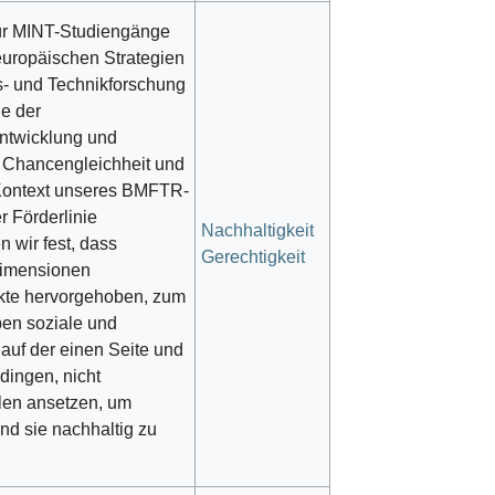
 für MINT-Studiengänge
 europäischen Strategien
ns- und Technikforschung
ge der
entwicklung und
 Chancengleichheit und
m Kontext unseres BMFTR-
 Förderlinie
Nachhaltigkeit
n wir fest, dass
Gerechtigkeit
dimensionen
ekte hervorgehoben, zum
ben soziale und
 auf der einen Seite und
dingen, nicht
len ansetzen, um
nd sie nachhaltig zu