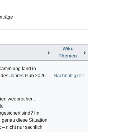
inträge
Wiki-
s
Themen
sammlung fand in
o des Jahres-Hub 2026
Nachhaltigkeit
nien wegbrechen,
te
bgesichert sind? Im
 genau diese Situation.
 – nicht nur sachlich