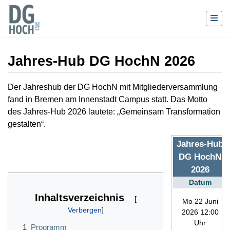
Jahres-Hub DG HochN 2026
Wechseln zu:
Navigation
,
Suche
Der Jahreshub der DG HochN mit Mitgliederversammlung
fand in Bremen am Innenstadt Campus statt. Das Motto
des Jahres-Hub 2026 lautete: „Gemeinsam Transformation
gestalten“.
Jahres-Hub
DG HochN
2026
Datum
Inhaltsverzeichnis
Mo 22 Juni
2026 12:00
Uhr
1
Programm