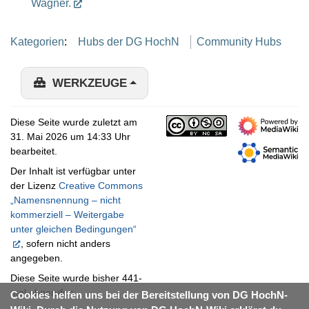
Wagner.
Kategorien
:
Hubs der DG HochN
Community Hubs
WERKZEUGE
Diese Seite wurde zuletzt am
31. Mai 2026 um 14:33 Uhr
bearbeitet.
Der Inhalt ist verfügbar unter
der Lizenz
Creative Commons
„Namensnennung – nicht
kommerziell – Weitergabe
unter gleichen Bedingungen“
, sofern nicht anders
angegeben.
Diese Seite wurde bisher 441-
mal abgerufen.
Cookies helfen uns bei der Bereitstellung von DG HochN-