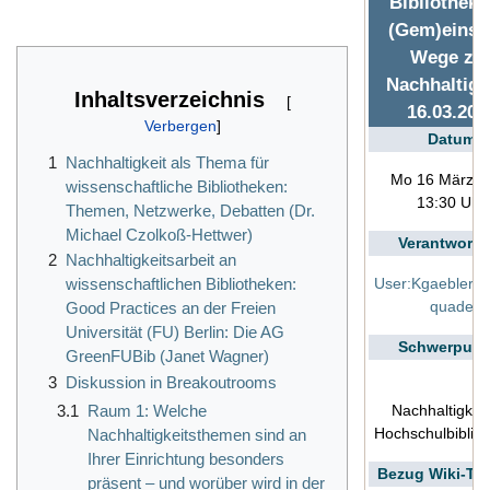
Bibliotheke
(Gem)eins
Wege zu
Nachhaltigk
Inhaltsverzeichnis
16.03.202
Datum
1
Nachhaltigkeit als Thema für
Mo 16 März 2
wissenschaftliche Bibliotheken:
13:30 Uhr
Themen, Netzwerke, Debatten (Dr.
Michael Czolkoß-Hettwer)
Verantwortli
2
Nachhaltigkeitsarbeit an
User:Kgaebler
,
U
wissenschaftlichen Bibliotheken:
quade
Good Practices an der Freien
Universität (FU) Berlin: Die AG
Schwerpunk
GreenFUBib (Janet Wagner)
3
Diskussion in Breakoutrooms
3.1
Raum 1: Welche
Nachhaltigkeit
Hochschulbiblio
Nachhaltigkeitsthemen sind an
Ihrer Einrichtung besonders
Bezug Wiki-T
präsent – und worüber wird in der