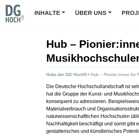
INHALTE
ÜBER UNS
PROJ
Hub – Pionier:inn
Musikhochschule
Hubs der DG HochN
Hub – Pionier:innen für
Wechseln zu:
Navigation
,
Suche
Die Deutsche Hochschullandschaft ist sehr
hat die Gruppe der Kunst- und Musikhoch
konsequent zu adressieren. Beispielswei
Materialverbrauch und Organisationsstrukt
naturwissenschaftlichen Hochschulen üblic
Nachhaltigkeit beschäftigt und somit gibt
gestalterisches und künstlerisches Potenti