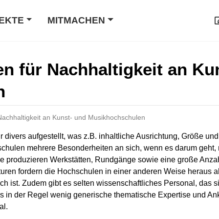
EKTE
MITMACHEN
en für Nachhaltigkeit an Ku
n
 Nachhaltigkeit an Kunst- und Musikhochschulen
 divers aufgestellt, was z.B. inhaltliche Ausrichtung, Größe u
schulen mehrere Besonderheiten an sich, wenn es darum geht
se produzieren Werkstätten, Rundgänge sowie eine große Anza
uren fordern die Hochschulen in einer anderen Weise heraus als
h ist. Zudem gibt es selten wissenschaftliches Personal, das 
 es in der Regel wenig generische thematische Expertise und A
al.