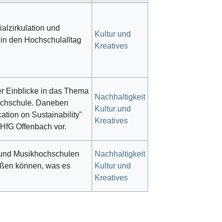
alzirkulation und
Kultur und
in den Hochschulalltag
Kreatives
r Einblicke in das Thema
Nachhaltigkeit
hochschule. Daneben
Kultur und
ation on Sustainability"
Kreatives
 HfG Offenbach vor.
 und Musikhochschulen
Nachhaltigkeit
eßen können, was es
Kultur und
Kreatives