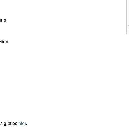
ung
eiten
s gibt es
hier
.