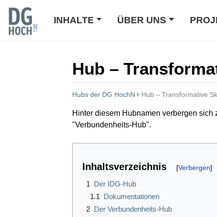
INHALTE
ÜBER UNS
PROJ
Hub – Transformati
Hubs der DG HochN
Hub – Transformative Skil
Wechseln zu:
Navigation
,
Suche
Hinter diesem Hubnamen verbergen sich 
"Verbundenheits-Hub".
Inhaltsverzeichnis
1
Der IDG-Hub
1.1
Dokumentationen
2
Der Verbundenheits-Hub