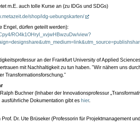
tet m.E. auch tolle Kurse an (zu IDGs und SDGs)
w.metazeit.de/shop/idg-uebungskarten/
 Engel, dürfen geteilt werden):
ZhCpy4/RO4k1OHryl_xvjwHBwzuDw/view?
n=designshare&utm_medium=link&utm_source=publishshar
igkeitsprofessur an der Frankfurt University of Applied Science
rtrauen mit Nachhaltigkeit zu tun haben. "Wir nähern uns dur
er Transformationsforschung."
hr
. Ralph Buchner (Inhaber der Innovationsprofessur „Transforma
 ausführliche Dokumentation gibt es
hier
.
on Prof. Dr. Ute Brüseker (Professorin für Projektmanagement