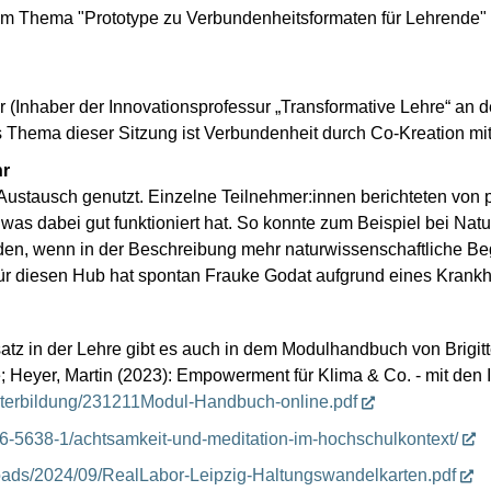
m Thema "Prototype zu Verbundenheitsformaten für Lehrende" g
 (Inhaber der Innovationsprofessur „Transformative Lehre“ an 
 Thema dieser Sitzung ist Verbundenheit durch Co-Kreation mi
hr
Austausch genutzt. Einzelne Teilnehmer:innen berichteten von p
was dabei gut funktioniert hat. So konnte zum Beispiel bei Natu
en, wenn in der Beschreibung mehr naturwissenschaftliche Beg
für diesen Hub hat spontan Frauke Godat aufgrund eines Krank
z in der Lehre gibt es auch in dem Modulhandbuch von Brigitte 
tte; Heyer, Martin (2023): Empowerment für Klima & Co. - mit de
iterbildung/231211Modul-Handbuch-online.pdf
376-5638-1/achtsamkeit-und-meditation-im-hochschulkontext/
uploads/2024/09/RealLabor-Leipzig-Haltungswandelkarten.pdf