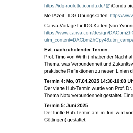
https://idg-roulette.icondu.de/
iCondu bie
MeTAzeit - IDG-Übungskarten:
https://ww
Canva-Vorlage für IDG-Karten (von Yvonne
https://www.canva.com/design/DAGbm
utm_content=DAGbmZhCpy4&utm_campaig
Evt. nachzuholender Termin:
Prof. Timo von Wirth (Inhaber der Nachhalt
Thema, was Verbundenheit und Zukunftsve
praktische Reflektionen zu neuen Linien d
Termin 4: Mo, 07.04.2025 14:30-16:00 U
Der vierte Hub-Termin wurde von Prof. Dr
Thema Naturverbundenheit gestaltet. Eine
Termin 5: Juni 2025
Der fünfte Hub-Termin am im Juni wird v
Göttingen) gestaltet.