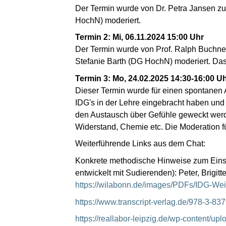
Der Termin wurde von Dr. Petra Jansen zu
HochN) moderiert.
Termin 2: Mi, 06.11.2024 15:00 Uhr
Der Termin wurde von Prof. Ralph Buchner
Stefanie Barth (DG HochN) moderiert. Das
Termin 3: Mo, 24.02.2025 14:30-16:00 U
Dieser Termin wurde für einen spontanen 
IDG's in der Lehre eingebracht haben und 
den Austausch über Gefühle geweckt werd
Widerstand, Chemie etc. Die Moderation 
Weiterführende Links aus dem Chat:
Konkrete methodische Hinweise zum Einsat
entwickelt mit Sudierenden): Peter, Brigi
https://wilabonn.de/images/PDFs/IDG-We
https://www.transcript-verlag.de/978-3-8
https://reallabor-leipzig.de/wp-content/