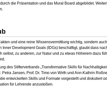
 durch die Präsentation und das Mural Board abgebildet. Weiter
n.
ub
, Fakten und eine reine Wissensvermittlung wichtig, sondern auc
en Inner Development Goals (IDGs) beschäftigt, glaubt dass nac
 selbst, zu anderen, zur Natur und zu etwas Höherem dazu fü
rd.
g des Stifterverbands „Transformative Skills für Nachhaltigkeit“
r. Petra Jansen, Prof. Dr. Timo von Wirth und Ann-Kathrin Roßn
e entwickelten Skills und Formate vorgestellt und diskutiert o
ation für Lehrende anzustoßen.